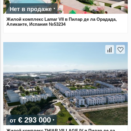
Нет в продаже
Жилой комплекс Lamar VII в Пилар де ла Орадада,
Аликанте, Испания №53234
€ 293 000
от
Жилой комплекс THIAR VILLAGE IV в Пилар де ла