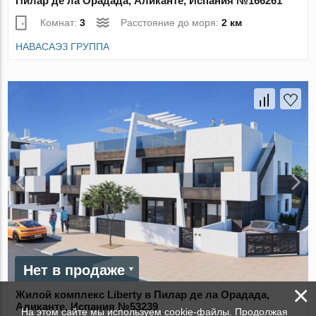
Пилар де ла Орадада, Аликанте, Испания №166261
Комнат:
3
Расстояние до моря:
2 км
НАВАСАЭЗ ГРУППА
Нет в продаже
×
Жилой комплекс Liberty в Пилар де ла Орадада,
Аликанте, Испания №53239
На этом сайте мы используем cookie-файлы. Продолжая