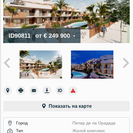
ID90811
от
€ 249 900
Показать на карте
Город
Пилар де ла Орадада
Тип
Жилой комплекс