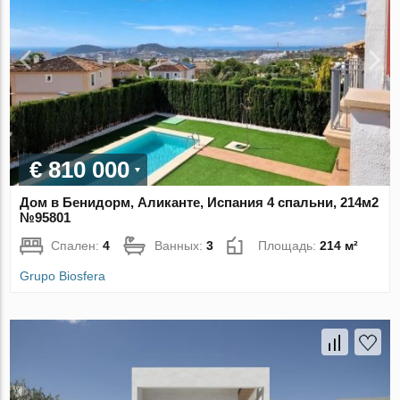
€ 810 000
Дом в Бенидорм, Аликанте, Испания 4 спальни, 214м2
№95801
Спален:
4
Ванных:
3
Площадь:
214 м²
Grupo Biosfera