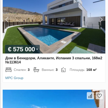
€ 575 000
Дом в Бенидорм, Аликанте, Испания 3 спальни, 168м2
№113614
Спален:
3
Ванных:
3
Площадь:
168 м²
MPC Group