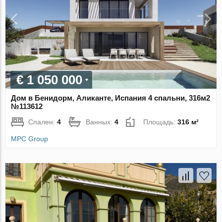
€ 1 050 000
Дом в Бенидорм, Аликанте, Испания 4 спальни, 316м2
№113612
Спален:
4
Ванных:
4
Площадь:
316 м²
MPC Group