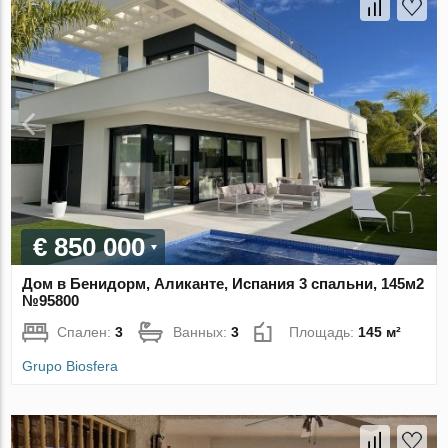
€ 850 000
Дом в Бенидорм, Аликанте, Испания 3 спальни, 145м2
№95800
Спален:
3
Ванных:
3
Площадь:
145 м²
Grupo Biosfera