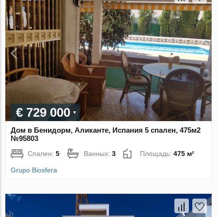
€ 729 000
Дом в Бенидорм, Аликанте, Испания 5 спален, 475м2
№95803
Спален:
5
Ванных:
3
Площадь:
475 м²
Grupo Biosfera