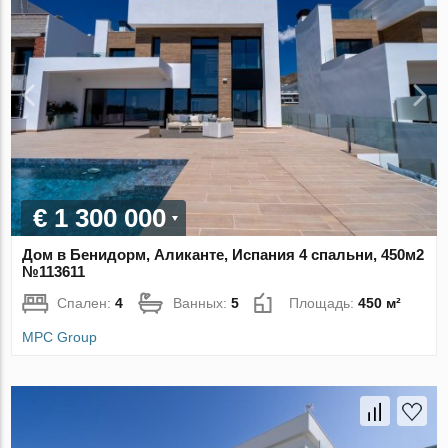
€ 1 300 000
Дом в Бенидорм, Аликанте, Испания 4 спальни, 450м2
№113611
Спален:
4
Ванных:
5
Площадь:
450 м²
MPC Group