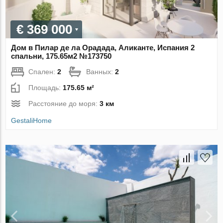
€ 369 000
Дом в Пилар де ла Орадада, Аликанте, Испания 2
спальни, 175.65м2 №173750
Спален:
2
Ванных:
2
Площадь:
175.65 м²
Расстояние до моря:
3 км
GestaliHome