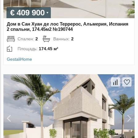
€ 409 900
Дом в Сан Хуан де лос Террерос, Альмерия, Испания
2 спальни, 174.45м2 №190744
Спален:
2
Ванных:
2
Площадь:
174.45 м²
GestaliHome