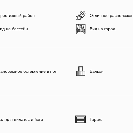
рестижный район
Отличное расположе
ид на бассейн
Вид на город
анорамное остекление в пол
Балкон
ал для пилатес и йоги
Гараж