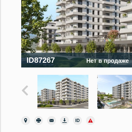
ID87267
Нет в продаже