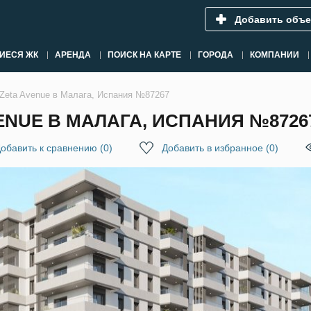
Добавить объе
ИЕСЯ ЖК
АРЕНДА
ПОИСК НА КАРТЕ
ГОРОДА
КОМПАНИИ
Zeta Avenue в Малага, Испания №87267
ENUE В МАЛАГА, ИСПАНИЯ №8726
обавить к сравнению
(
0
)
Добавить в избранное
(
0
)