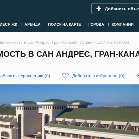
Добавить объе
ИЕСЯ ЖК
АРЕНДА
ПОИСК НА КАРТЕ
ГОРОДА
КОМПАНИИ
движимость в Сан Андрес, Гран-Канария, Испания 12343м2 №90864
СТЬ В САН АНДРЕС, ГРАН-КАНА
обавить к сравнению
(
0
)
Добавить в избранное
(
0
)