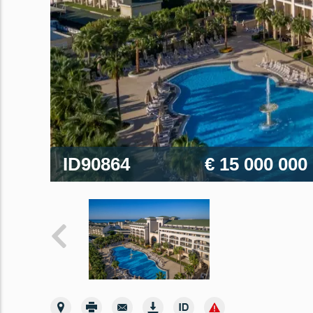
ID90864
€ 15 000 000