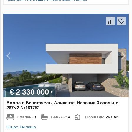
€ 2 330 000
Вилла в Бенитачель, Аликанте, Испания 3 спальни,
267м2 №181752
Спален:
3
Ванных:
4
Площадь:
267 м²
Grupo Terrasun