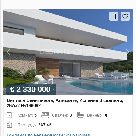
€ 2 330 000
Вилла в Бенитачель, Аликанте, Испания 3 спальни,
267м2 №166092
Комнат:
5
Спален:
3
Ванных:
4
Площадь:
267 м²
Компания по недвижимости Spain Homes