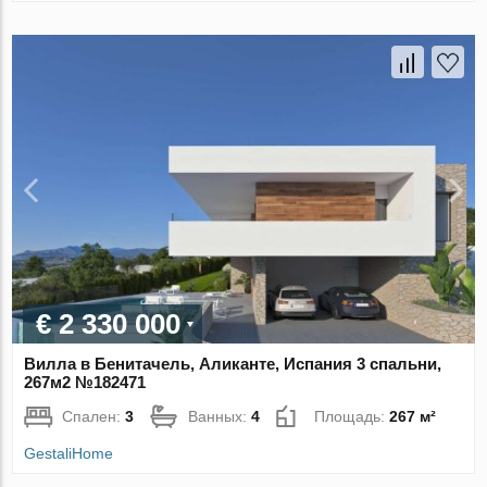
€ 2 330 000
Вилла в Бенитачель, Аликанте, Испания 3 спальни,
267м2 №182471
Спален:
3
Ванных:
4
Площадь:
267 м²
GestaliHome