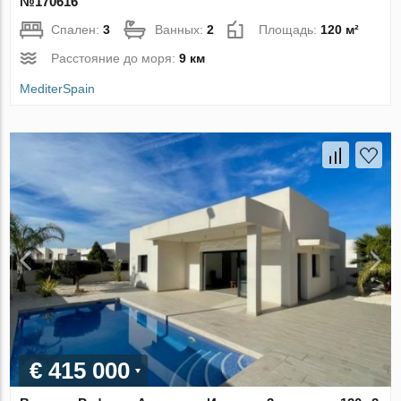
№170616
Спален:
3
Ванных:
2
Площадь:
120 м²
Расстояние до моря:
9 км
MediterSpain
€ 415 000