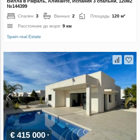
Вилла в Рафаль, Аликанте, Испания 3 спальни, 120м2
№144399
Спален:
3
Ванных:
2
Площадь:
120 м²
Расстояние до моря:
9 км
Spain-real.Estate
€ 415 000