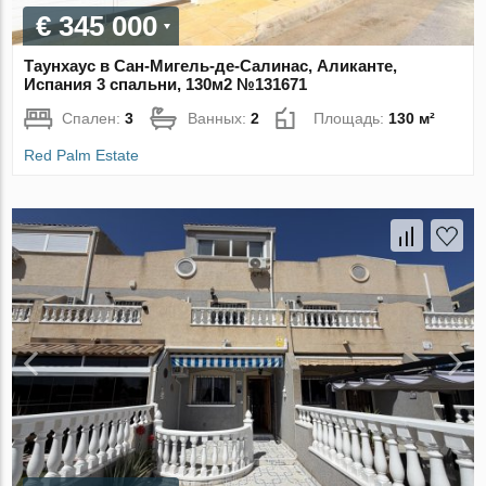
€ 345 000
Таунхаус в Сан-Мигель-де-Салинас, Аликанте,
Испания 3 спальни, 130м2 №131671
Спален:
3
Ванных:
2
Площадь:
130 м²
Red Palm Estate