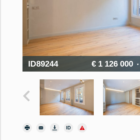
ID89244
€ 1 126 000