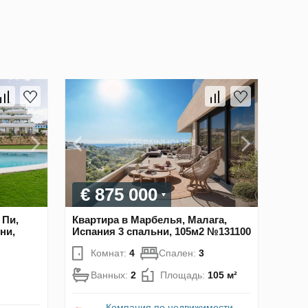
€ 875 000
 Пи,
Квартира в Марбелья, Малага,
ни,
Испания 3 спальни, 105м2 №131100
Комнат:
4
Спален:
3
Ванных:
2
Площадь:
105 м²
Компания по недвижимости