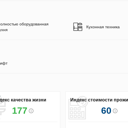
олностью оборудованная
Кухонная техника
ухня
ифт
декс качества жизни
Индекс стоимости прож
177
60