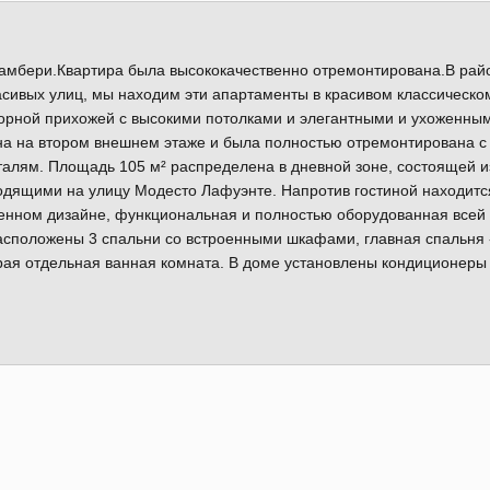
Чамбери.Квартира была высококачественно отремонтирована.В рай
асивых улиц, мы находим эти апартаменты в красивом классическо
торной прихожей с высокими потолками и элегантными и ухоженны
на на втором внешнем этаже и была полностью отремонтирована с
алям. Площадь 105 м² распределена в дневной зоне, состоящей и
одящими на улицу Модесто Лафуэнте. Напротив гостиной находитс
енном дизайне, функциональная и полностью оборудованная всей
расположены 3 спальни со встроенными шкафами, главная спальня 
орая отдельная ванная комната. В доме установлены кондиционеры