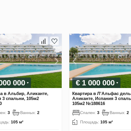
 000 000
€ 1 000 000
а в Альбир, Аликанте,
Квартира в Л'Альфас дель
 3 спальни, 105м2
Аликанте, Испания 3 спаль
0
105м2 №188616
лен:
3
Ванных:
2
Спален:
3
Ванных:
2
щадь:
105 м²
Площадь:
105 м²