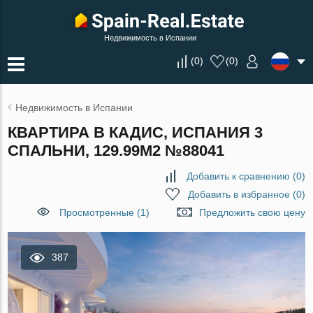
Недвижимость в Испании
(
0
)
(
0
)
Недвижимость в Испании
КВАРТИРА В КАДИС, ИСПАНИЯ 3
СПАЛЬНИ, 129.99М2 №88041
Добавить к сравнению
(
0
)
Добавить в избранное
(
0
)
Просмотренные (1)
Предложить свою цену
387