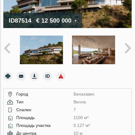
ID87514
€ 12 500 000
Город
Бенахавис
Тип
Вилла
Спален
7
Площадь
1100 м²
Площадь участка
5.127 м²
До центра
10 м