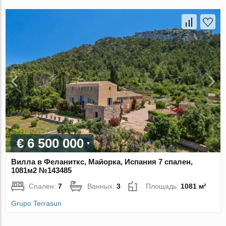
€ 6 500 000
Вилла в Феланиткс, Майорка, Испания 7 спален,
1081м2 №143485
Спален:
7
Ванных:
3
Площадь:
1081 м²
Grupo Terrasun