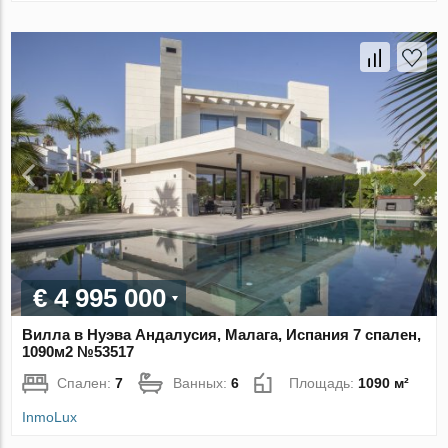
€ 4 995 000
Вилла в Нуэва Андалусия, Малага, Испания 7 спален,
1090м2 №53517
Спален:
7
Ванных:
6
Площадь:
1090 м²
InmoLux