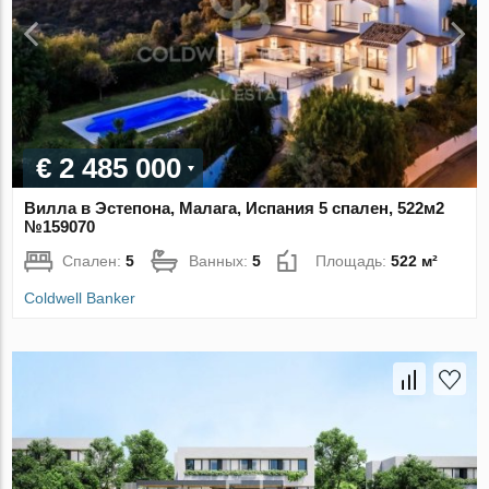
€ 2 485 000
Вилла в Эстепона, Малага, Испания 5 спален, 522м2
№159070
Спален:
5
Ванных:
5
Площадь:
522 м²
Coldwell Banker