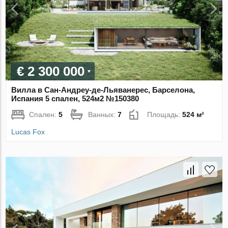
€ 2 300 000
Вилла в Сан-Андреу-де-Льяванерес, Барселона,
Испания 5 спален, 524м2 №150380
Спален:
5
Ванных:
7
Площадь:
524 м²
Lucas Fox