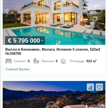
€ 5 795 000
Вилла в Бенахавис, Малага, Испания 5 спален, 522м2
№158759
Спален:
5
Ванных:
5
Площадь:
522 м²
Coldwell Banker