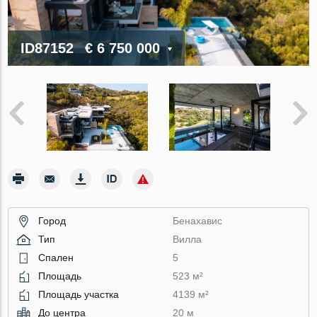
ID87152
€ 6 750 000
Город
Бенахавис
Тип
Вилла
Спален
5
Площадь
523 м²
Площадь участка
4139 м²
До центра
20 м