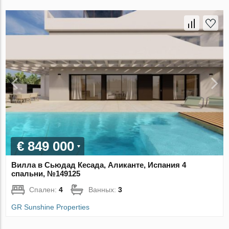
€ 849 000
Вилла в Сьюдад Кесада, Аликанте, Испания 4
спальни, №149125
Спален:
4
Ванных:
3
GR Sunshine Properties