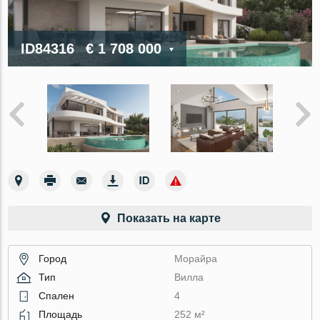
ID84316
€ 1 708 000
Показать на карте
Город
Морайра
Тип
Вилла
Спален
4
Площадь
252 м²