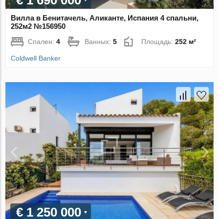
€ 1 690 000
Вилла в Бенитачель, Аликанте, Испания 4 спальни,
252м2 №156950
Спален:
4
Ванных:
5
Площадь:
252 м²
Coldwell Banker
€ 1 250 000