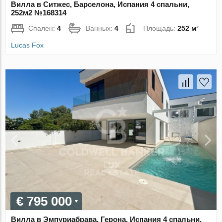
Вилла в Ситжес, Барселона, Испания 4 спальни,
252м2 №168314
Спален:
4
Ванных:
4
Площадь:
252 м²
Lucas Fox
€ 795 000
Вилла в Эмпуриабрава, Герона, Испания 4 спальни,