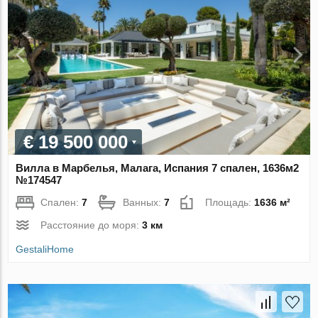
€ 19 500 000
Вилла в Марбелья, Малага, Испания 7 спален, 1636м2
№174547
Спален:
7
Ванных:
7
Площадь:
1636 м²
Расстояние до моря:
3 км
GestaliHome