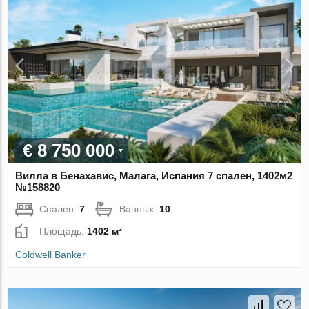
€ 8 750 000
Вилла в Бенахавис, Малага, Испания 7 спален, 1402м2
№158820
Спален:
7
Ванных:
10
Площадь:
1402 м²
Coldwell Banker