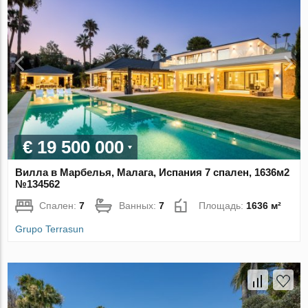
€ 19 500 000
Вилла в Марбелья, Малага, Испания 7 спален, 1636м2
№134562
Спален:
7
Ванных:
7
Площадь:
1636 м²
Grupo Terrasun