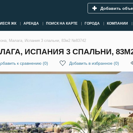
Добавить объе
ИЕСЯ ЖК
АРЕНДА
ПОИСК НА КАРТЕ
ГОРОДА
КОМПАНИИ
пона, Малага, Испания 3 спальни, 83м2 №83742
ЛАГА, ИСПАНИЯ 3 СПАЛЬНИ, 83М
обавить к сравнению
(
0
)
Добавить в избранное
(
0
)