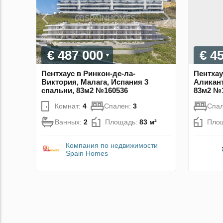
€ 487 000
€ 4
Пентхаус в Ринкон-де-ла-
Пентхау
Виктория, Малага, Испания 3
Аликант
спальни, 83м2 №160536
83м2 №
Комнат:
4
Спален:
3
Спа
Ванных:
2
Площадь:
83 м²
Пло
Компания по недвижимости
Spain Homes