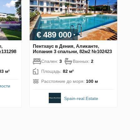
€ 489 000
е,
Пентхаус в Дения, Аликанте,
№131298
Испания 3 спальни, 82м2 №102423
Спален:
3
Ванных:
2
83 м²
Площадь:
82 м²
Расстояние до моря:
100 м
мости
Spain-real.Estate