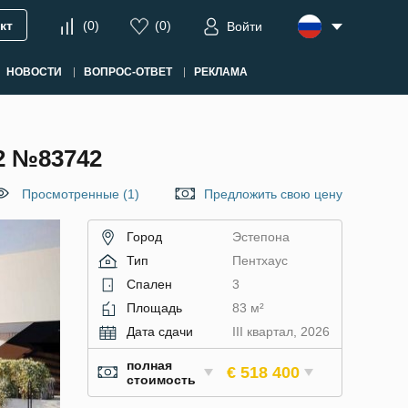
кт
(
0
)
(
0
)
Войти
НОВОСТИ
ВОПРОС-ОТВЕТ
РЕКЛАМА
2 №83742
Просмотренные (1)
Предложить свою цену
Город
Эстепона
Тип
Пентхаус
Спален
3
Площадь
83 м²
Дата сдачи
III квартал, 2026
полная
€ 518 400
стоимость