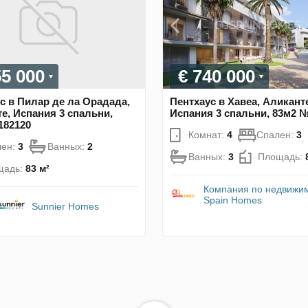
55 000
€ 740 000
с в Пилар де ла Орадада,
Пентхаус в Хавеа, Аликант
е, Испания 3 спальни,
Испания 3 спальни, 83м2 
182120
Комнат:
4
Спален:
3
лен:
3
Ванных:
2
Ванных:
3
Площадь:
щадь:
83 м²
Компания по недвижи
Spain Homes
Sunnier Homes