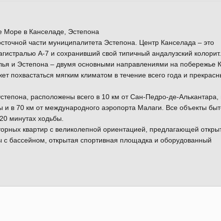
е Море в Канселаде, Эстепона
сточной части муниципалитета Эстепона. Центр Канселада – это
гистралью A-7 и сохранивший свой типичный андалузский колорит.
ья и Эстепона – двумя основными направлениями на побережье К
ет похвастаться мягким климатом в течение всего года и прекрас
степона, расположены всего в 10 км от Сан-Педро-де-Алькантара, 
ы и в 70 км от международного аэропорта Малаги. Все объекты бы
20 минутах ходьбы.
торных квартир с великолепной ориентацией, предлагающей откры
ы с бассейном, открытая спортивная площадка и оборудованный