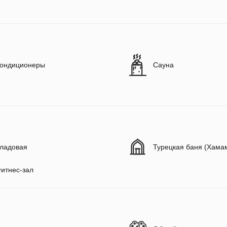
ондиционеры
Сауна
ладовая
Турецкая баня (Хама
итнес-зал