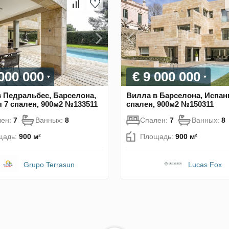
 000 000
€ 9 000 000
 Педральбес, Барселона,
Вилла в Барселона, Испан
 7 спален, 900м2 №133511
спален, 900м2 №150311
лен:
7
Ванных:
8
Спален:
7
Ванных:
8
щадь:
900 м²
Площадь:
900 м²
Grupo Terrasun
Lucas Fox