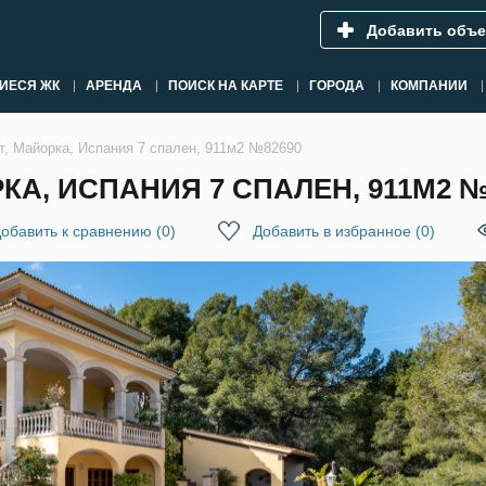
Добавить объе
ИЕСЯ ЖК
АРЕНДА
ПОИСК НА КАРТЕ
ГОРОДА
КОМПАНИИ
т, Майорка, Испания 7 спален, 911м2 №82690
КА, ИСПАНИЯ 7 СПАЛЕН, 911М2 №
обавить к сравнению
(
0
)
Добавить в избранное
(
0
)