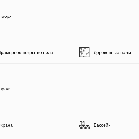
 моря
раморное покрытие пола
Деревянные полы
араж
храна
Бассейн