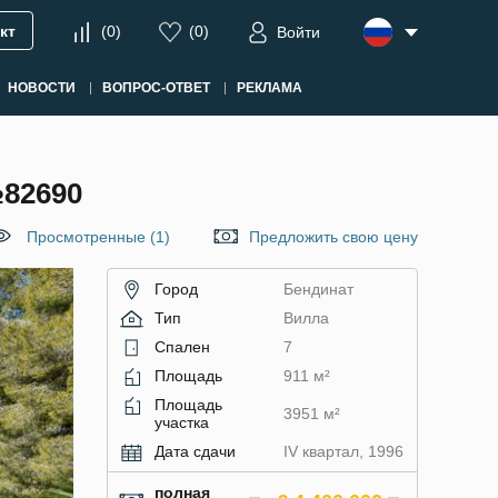
кт
(
0
)
(
0
)
Войти
НОВОСТИ
ВОПРОС-ОТВЕТ
РЕКЛАМА
82690
Просмотренные (1)
Предложить свою цену
Город
Бендинат
Тип
Вилла
Спален
7
Площадь
911 м²
Площадь
3951 м²
участка
Дата сдачи
IV квартал, 1996
полная