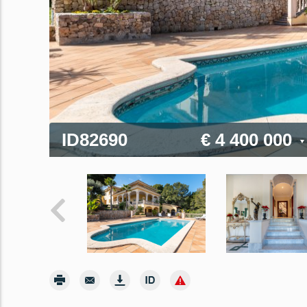
ID82690
€ 4 400 000