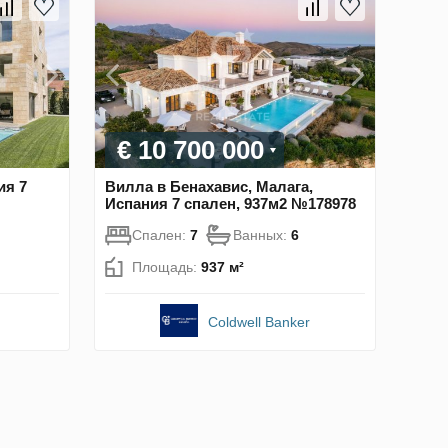
€ 10 700 000
ия 7
Вилла в Бенахавис, Малага,
Испания 7 спален, 937м2 №178978
Спален:
7
Ванных:
6
Площадь:
937 м²
Coldwell Banker