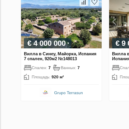
€ 4 000 000
€ 9
Вилла в Синеу, Майорка, Испания
Вилла в
7 спален, 920м2 №148013
Испания
Спален:
7
Ванных:
7
Спа
Площадь:
920 м²
Пло
Grupo Terrasun