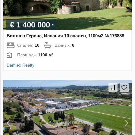
€ 1 400 000
Вилла в Герона, Испания 10 спален, 1100м2 №176888
Спален:
10
Ванных:
6
Площадь:
1100 м²
Damlex Realty