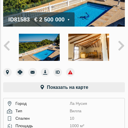
ID81583
€ 2 500 000
Показать на карте
Город
Ла Нусия
Тип
Вилла
Спален
10
Площадь
1000 м²