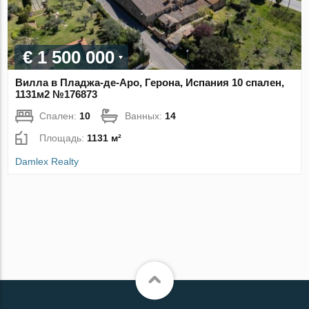
€ 1 500 000
Вилла в Пладжа-де-Аро, Герона, Испания 10 спален,
1131м2 №176873
Спален:
10
Ванных:
14
Площадь:
1131 м²
Damlex Realty