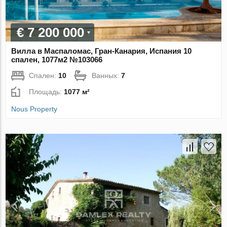
€ 7 200 000
Вилла в Маспаломас, Гран-Канария, Испания 10
спален, 1077м2 №103066
Спален:
10
Ванных:
7
Площадь:
1077 м²
Nous Property