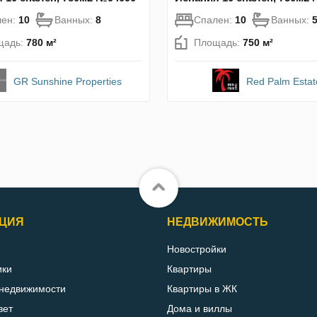
лен:
10
Ванных:
8
Спален:
10
Ванных:
щадь:
780 м²
Площадь:
750 м²
GR Sunshine Properties
Red Palm Estat
ЦИЯ
НЕДВИЖИМОСТЬ
Новостройки
ики
Квартиры
 недвижимости
Квартиры в ЖК
вет
Дома и виллы