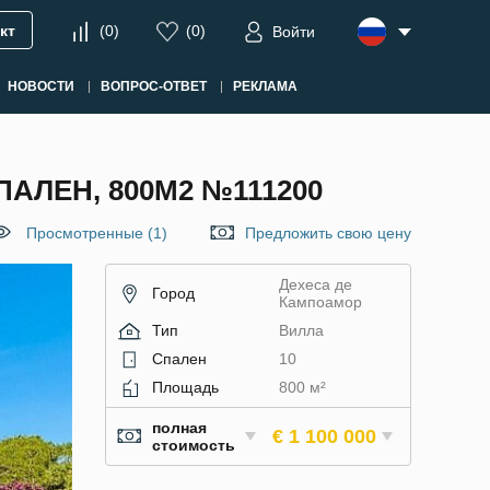
кт
(
0
)
(
0
)
Войти
НОВОСТИ
ВОПРОС-ОТВЕТ
РЕКЛАМА
АЛЕН, 800М2 №111200
Просмотренные (1)
Предложить свою цену
Дехеса де
Город
Кампоамор
Тип
Вилла
Спален
10
Площадь
800 м²
полная
€ 1 100 000
стоимость