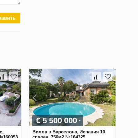
равить
€ 5 500 000
е,
Вилла в Барселона, Испания 10
 №160953
спален, 750м2 №164325