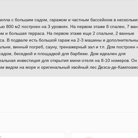
илла с большим садом, гаражом и частным бассейном в нескольки
ю 800 м2 построен на 3 уровнях. На первом этаже 8 спален, 7 ва
ном и большая терраса. На первом этаже еще 2 спальни, 2 ванные
аса. В подвале есть большой гараж на 2-3 машины и дополнительн
ьни, винный погреб, сауну, тренажерный зал и т.п. Дом построен 
садом, беседкой и площадкой для барбекю. Дом идеален для
деальная инвестиция для открытия мини-отеля на 8-10 номеров. Он
ым видом на море и оригинальный хвойный лес Деэса-де-Кампоамо