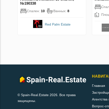
№190338
Спа
Спален:
10
Ванных:
8
Пло
Red Palm Estate
НАВИГА
Главная
Застройщ
© Spain-Real.Estate 2026. Все права
Агентства
защищены.
Вопрос-от