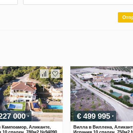
Отп
 227 000
€ 499 995
 Кампоамор, Аликанте,
Вилла в Виллена, Аликант
 10 спален, 780м2 №94090
Испания 10 спален, 750м2