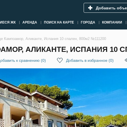
Добавить объе
ИЕСЯ ЖК
АРЕНДА
ПОИСК НА КАРТЕ
ГОРОДА
КОМПАНИИ
де Кампоамор, Аликанте, Испания 10 спален, 800м2 №111200
АМОР, АЛИКАНТЕ, ИСПАНИЯ 10 СП
обавить к сравнению
(
0
)
Добавить в избранное
(
0
)