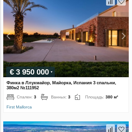
€ 3 950 000
Финка в Ллукмайор, Майорка, Испания 3 спальни,
380м2 №111952
Спален:
3
Ванных:
3
Площадь:
380 м²
First Mallorca