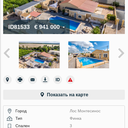
ID81533
€ 941 000
Показать на карте
Город
Лос Монтесинос
Тип
Финка
Спален
3