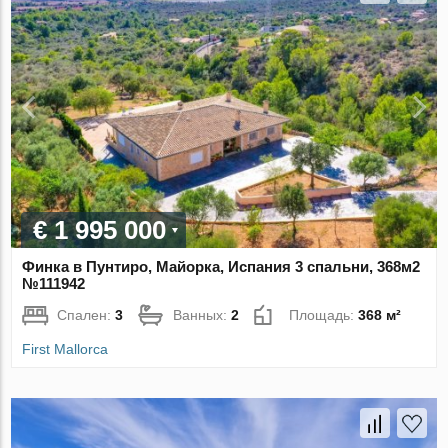
€ 1 995 000
Финка в Пунтиро, Майорка, Испания 3 спальни, 368м2
№111942
Спален:
3
Ванных:
2
Площадь:
368 м²
First Mallorca