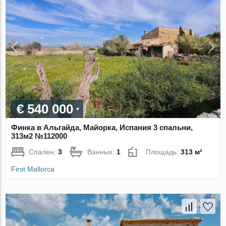
€ 540 000
Финка в Альгайда, Майорка, Испания 3 спальни,
313м2 №112000
Спален:
3
Ванных:
1
Площадь:
313 м²
First Mallorca