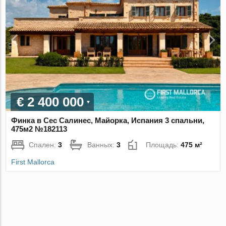
€ 2 400 000
Финка в Сес Салинес, Майорка, Испания 3 спальни,
475м2 №182113
Спален:
3
Ванных:
3
Площадь:
475 м²
First Mallorca