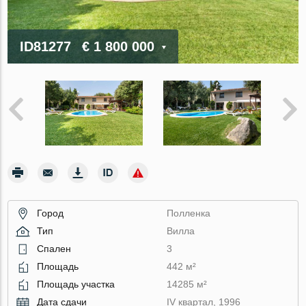
ID81277
€ 1 800 000
Город
Полленка
Тип
Вилла
Спален
3
Площадь
442 м²
Площадь участка
14285 м²
Дата сдачи
IV квартал, 1996