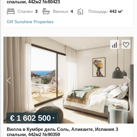
спальни, 442м2 №80423
Спален:
3
Ванных:
4
Площадь:
442 м²
GR Sunshine Properties
€ 1 602 500
Вилла в Кумбре дель Соль, Аликанте, Испания 3
спальни, 442м2 №90359