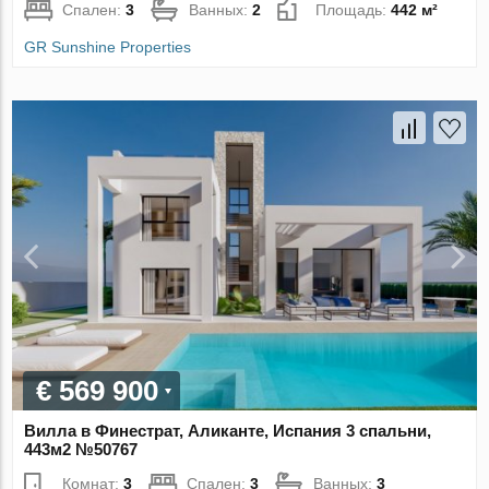
Спален:
3
Ванных:
2
Площадь:
442 м²
GR Sunshine Properties
€ 569 900
Вилла в Финестрат, Аликанте, Испания 3 спальни,
443м2 №50767
Комнат:
3
Спален:
3
Ванных:
3