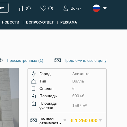
кт
(
0
)
(
0
)
Войти
НОВОСТИ
ВОПРОС-ОТВЕТ
РЕКЛАМА
Просмотренные (1)
Предложить свою цену
Город
Аликанте
Тип
Вилла
Спален
6
Площадь
600 м²
Площадь
1597 м²
участка
полная
€ 1 250 000
стоимость