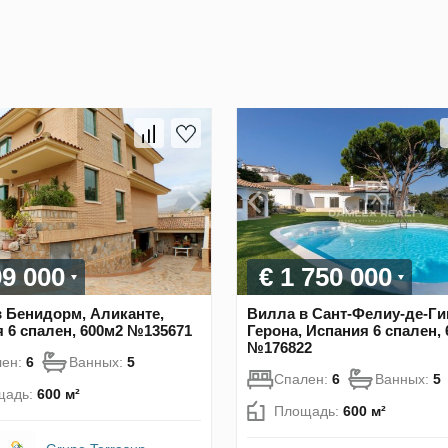
99 000
€ 1 750 000
 Бенидорм, Аликанте,
Вилла в Сант-Фелиу-де-Ги
 6 спален, 600м2 №135671
Герона, Испания 6 спален,
№176822
лен:
6
Ванных:
5
Спален:
6
Ванных:
5
щадь:
600 м²
Площадь:
600 м²