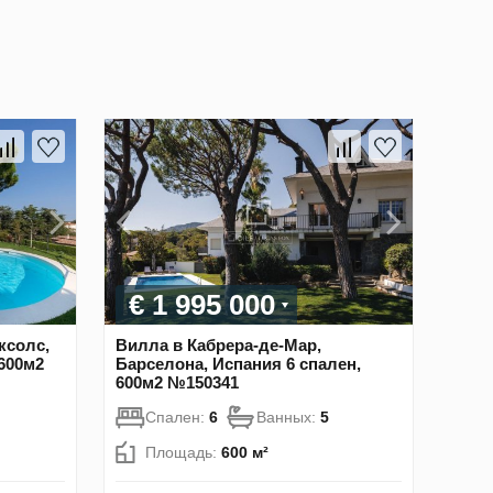
€ 1 995 000
ксолс,
Вилла в Кабрера-де-Мар,
 600м2
Барселона, Испания 6 спален,
600м2 №150341
Спален:
6
Ванных:
5
Площадь:
600 м²