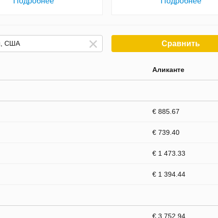
Подробнее
Подробнее
Сравнить
Аликанте
€ 885.67
€ 739.40
€ 1 473.33
€ 1 394.44
€ 3 752.94