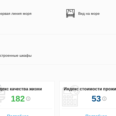
ервая линия моря
Вид на море
строенные шкафы
декс качества жизни
Индекс стоимости прож
182
53