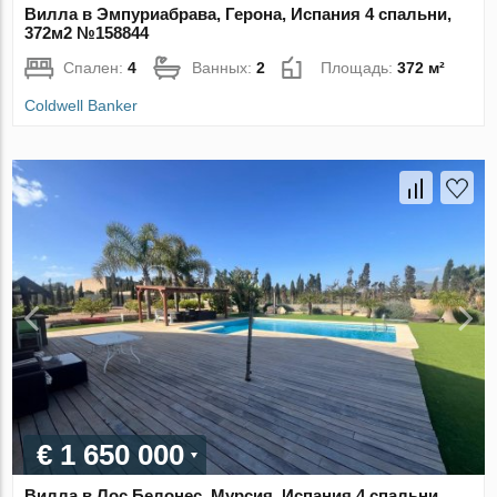
Вилла в Эмпуриабрава, Герона, Испания 4 спальни,
372м2 №158844
Спален:
4
Ванных:
2
Площадь:
372 м²
Coldwell Banker
€ 1 650 000
Вилла в Лос Белонес, Мурсия, Испания 4 спальни,