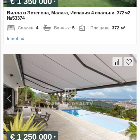
€ 1 350 000
Вилла в Эстепона, Малага, Испания 4 спальни, 372м2
№53374
Спален:
4
Ванных:
5
Площадь:
372 м²
InmoLux
€ 1 250 000