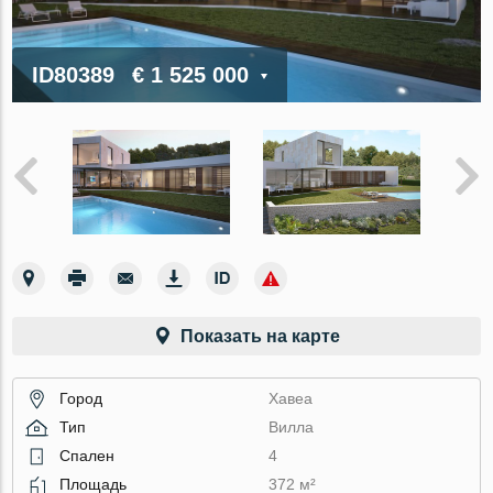
ID80389
€ 1 525 000
Показать на карте
Город
Хавеа
Тип
Вилла
Спален
4
Площадь
372 м²