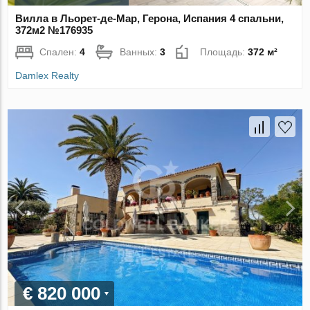
Вилла в Льорет-де-Мар, Герона, Испания 4 спальни,
372м2 №176935
Спален:
4
Ванных:
3
Площадь:
372 м²
Damlex Realty
€ 820 000