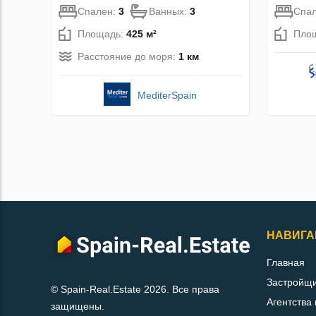
Спален:
3
Ванных:
3
Спа
Площадь:
425 м²
Пло
Расстояние до моря:
1 км
MediterSpain
НАВИГА
Главная
Застройщ
© Spain-Real.Estate 2026. Все права
Агентства
защищены.