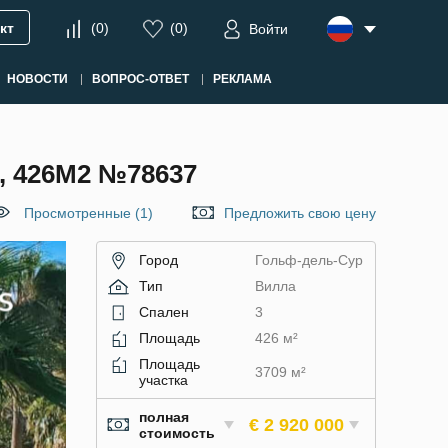
кт
(
0
)
(
0
)
Войти
НОВОСТИ
ВОПРОС-ОТВЕТ
РЕКЛАМА
 426М2 №78637
Просмотренные (1)
Предложить свою цену
Город
Гольф-дель-Сур
Тип
Вилла
Спален
3
Площадь
426 м²
Площадь
3709 м²
участка
полная
€ 2 920 000
стоимость