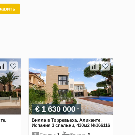
равить
€ 1 630 000
те,
Вилла в Торревьеха, Аликанте,
Испания 3 спальни, 430м2 №166116
Спален:
3
Ванных:
3