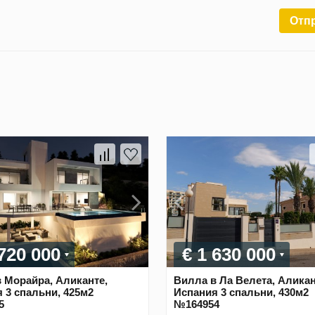
Отп
 720 000
€ 1 630 000
 Морайра, Аликанте,
Вилла в Ла Велета, Аликан
 3 спальни, 425м2
Испания 3 спальни, 430м2
5
№164954