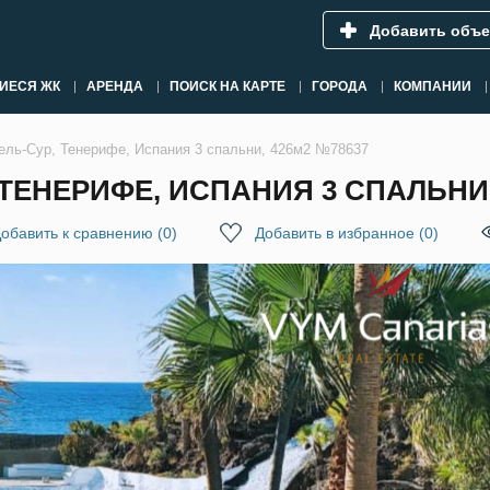
Добавить объе
ИЕСЯ ЖК
АРЕНДА
ПОИСК НА КАРТЕ
ГОРОДА
КОМПАНИИ
ель-Сур, Тенерифе, Испания 3 спальни, 426м2 №78637
 ТЕНЕРИФЕ, ИСПАНИЯ 3 СПАЛЬНИ,
обавить к сравнению
(
0
)
Добавить в избранное
(
0
)