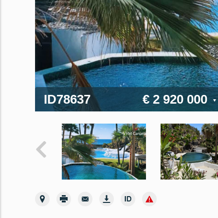
ID78637
€ 2 920 000