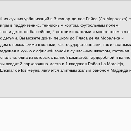
й из лучших урбанизаций в Энсинар-де-лос-Рейес (Ла-Моралеха) с
 игры в паддл-теннис, теннисным кортом, футбольным полем,
ого и детского бассейнов, 2 детскими парками и множеством зеле
 с детьми. Вы можете дойти пешком до Пласа де ла Моралеха и
рядом с несколькими школами, как государственными, так и частным
ведущая в кухню с офисной зоной и сушильным шкафом, гостиная 
спальни, одна из которых с ванной комнатой, гардеробной и ванно
ы входят 2 парковочных места и 1 кладовая.Район La Moraleja,
 El Encinar de los Reyes, является элитным жилым районом Мадрида 