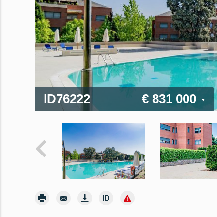
ID76222
€ 831 000