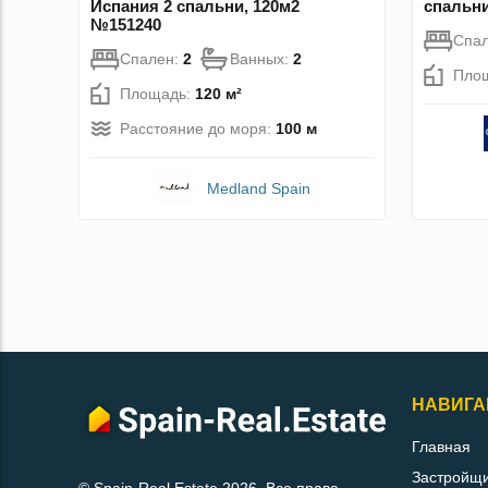
Испания 2 спальни, 120м2
спальни
№151240
Спа
Спален:
2
Ванных:
2
Пло
Площадь:
120 м²
Расстояние до моря:
100 м
Medland Spain
НАВИГА
Главная
Застройщ