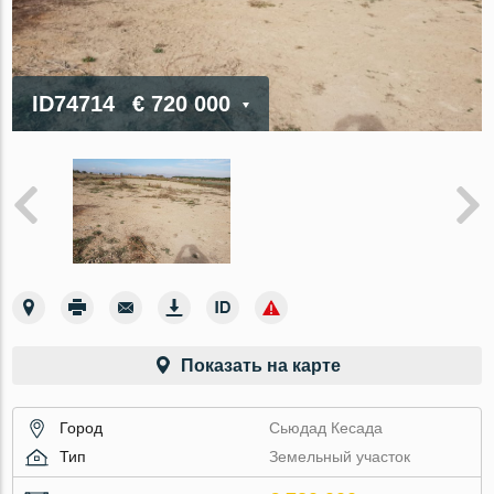
ID74714
€ 720 000
Показать на карте
Город
Сьюдад Кесада
Тип
Земельный участок