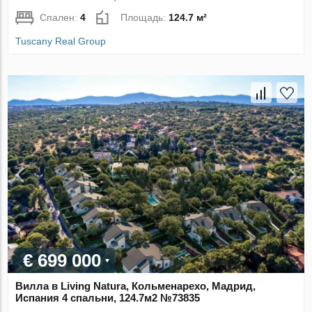
Спален:
4
Площадь:
124.7 м²
Tuscany Real Group
€ 699 000
Вилла в Living Natura, Кольменарехо, Мадрид,
Испания 4 спальни, 124.7м2 №73835