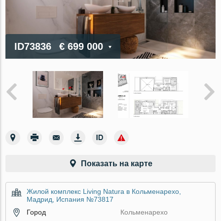
ID73836
€ 699 000
Показать на карте
Жилой комплекс Living Natura в Кольменарехо,
Мадрид, Испания №73817
Город
Кольменарехо