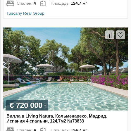
Спален:
4
Площадь:
124.7 м²
Tuscany Real Group
€ 720 000
Вилла в Living Natura, Кольменарехо, Мадрид,
Испания 4 спальни, 124.7м2 №73833
Спален:
4
Площадь:
124.7 м²