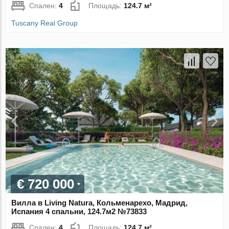
Спален:
4
Площадь:
124.7 м²
Tuscany Real Group
€ 720 000
Вилла в Living Natura, Кольменарехо, Мадрид,
Испания 4 спальни, 124.7м2 №73833
Спален:
4
Площадь:
124.7 м²