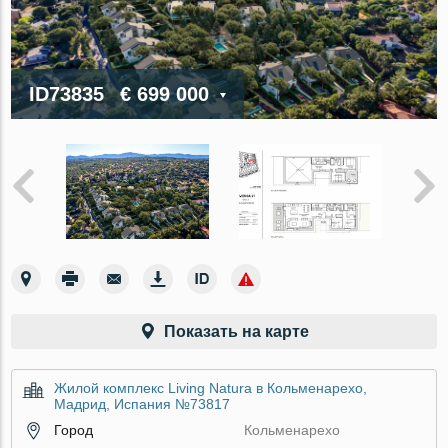
ID73835
€ 699 000
Показать на карте
Жилой комплекс Living Natura в Кольменарехо,
Мадрид, Испания №73817
Город
Кольменарехо