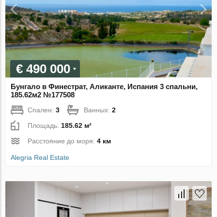
€ 490 000
Бунгало в Финестрат, Аликанте, Испания 3 спальни,
185.62м2 №177508
Спален:
3
Ванных:
2
Площадь:
185.62 м²
Расстояние до моря:
4 км
Alegria Real Estate