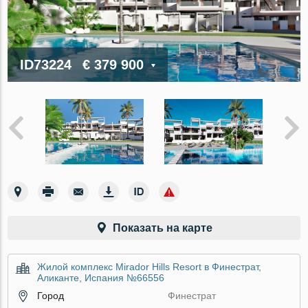
ID73224
€ 379 900
Показать на карте
Жилой комплекс Mirador Hills Resort в Финестрат,
Аликанте, Испания №66556
Город
Финестрат