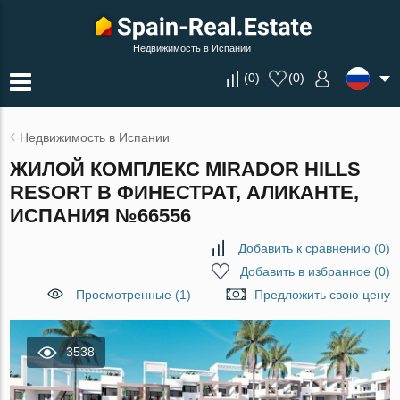
Недвижимость в Испании
(
0
)
(
0
)
Недвижимость в Испании
ЖИЛОЙ КОМПЛЕКС MIRADOR HILLS
RESORT В ФИНЕСТРАТ, АЛИКАНТЕ,
ИСПАНИЯ №66556
Добавить к сравнению
(
0
)
Добавить в избранное
(
0
)
Просмотренные (1)
Предложить свою цену
3538