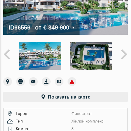
ID66556
от
€ 349 900
Показать на карте
Город
Финестрат
Тип
Жилой комплекс
Комнат
3