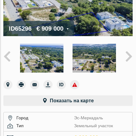
ID65296
€ 909 000
Показать на карте
Город
Эс-Меркадаль
Тип
Земельный участок