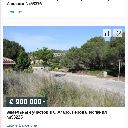
Испания №53376
InmoLux
€ 900 000
Земельный участок в С'Агаро, Герона, Испания
№93225
Estate Barcelona