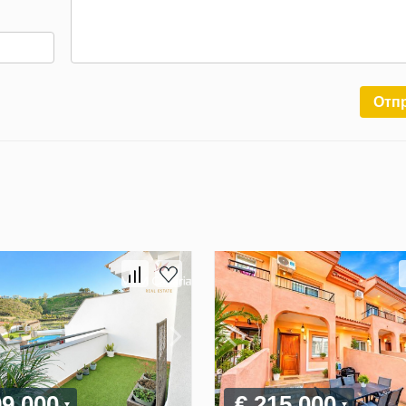
Отп
99 000
€ 215 000