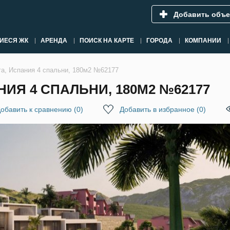
Добавить объе
ИЕСЯ ЖК
АРЕНДА
ПОИСК НА КАРТЕ
ГОРОДА
КОМПАНИИ
га, Испания 4 спальни, 180м2 №62177
НИЯ 4 СПАЛЬНИ, 180М2 №62177
обавить к сравнению
(
0
)
Добавить в избранное
(
0
)