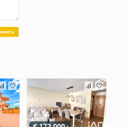
равить
€ 172 000