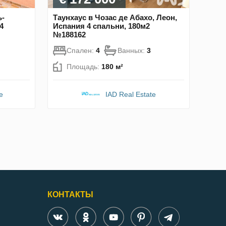
ь-
Таунхаус в Чозас де Абахо, Леон,
4
Испания 4 спальни, 180м2
№188162
Спален:
4
Ванных:
3
Площадь:
180 м²
e
IAD Real Estate
КОНТАКТЫ