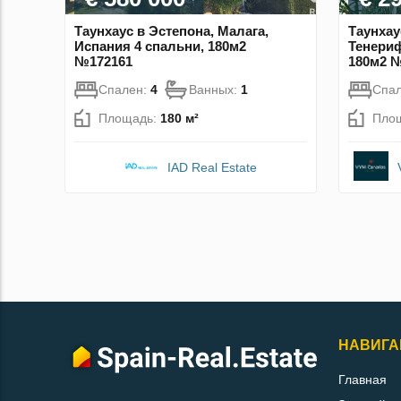
Таунхаус в Эстепона, Малага,
Таунхау
Испания 4 спальни, 180м2
Тенериф
№172161
180м2 
Спален:
4
Ванных:
1
Спа
Площадь:
180 м²
Пло
IAD Real Estate
НАВИГА
Главная