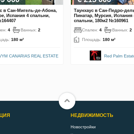
с в Сан-Мигель-де-Абона,
Таунхаус в Сан-Педро-дел
е, Испания 4 спальни,
Пинатар, Мурсия, Испания 
№164407
спальни, 180м2 №160961
лен:
4
Ванных:
2
Спален:
4
Ванных:
2
щадь:
180 м²
Площадь:
180 м²
VYM CANARIAS REAL ESTATE
Red Palm Estat
ЦИЯ
НЕДВИЖИМОСТЬ
Новостройки