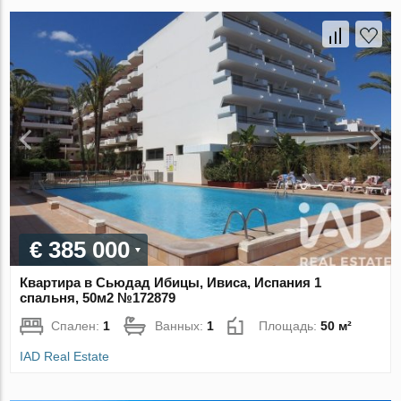
€ 385 000
Квартира в Сьюдад Ибицы, Ивиса, Испания 1
спальня, 50м2 №172879
Спален:
1
Ванных:
1
Площадь:
50 м²
IAD Real Estate