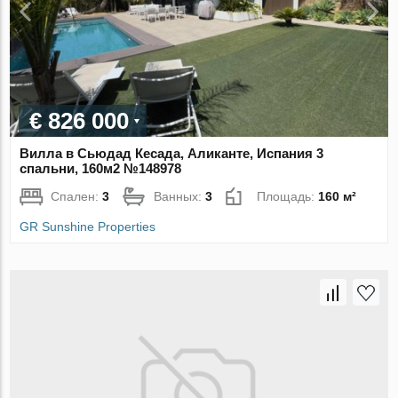
€ 826 000
Вилла в Сьюдад Кесада, Аликанте, Испания 3
спальни, 160м2 №148978
Спален:
3
Ванных:
3
Площадь:
160 м²
GR Sunshine Properties