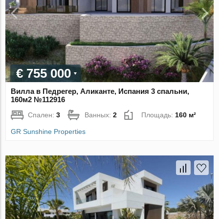
€ 755 000
Вилла в Педрегер, Аликанте, Испания 3 спальни,
160м2 №112916
Спален:
3
Ванных:
2
Площадь:
160 м²
GR Sunshine Properties