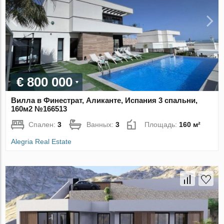
€ 800 000
Вилла в Финестрат, Аликанте, Испания 3 спальни,
160м2 №166513
Спален:
3
Ванных:
3
Площадь:
160 м²
Alegria Real Estate