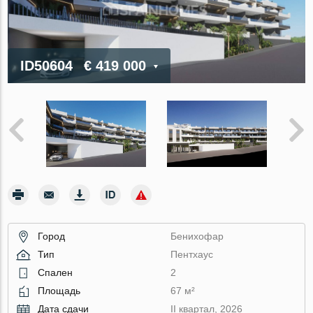
ID50604
€ 419 000
Город
Бенихофар
Тип
Пентхаус
Спален
2
Площадь
67 м²
Дата сдачи
II квартал, 2026