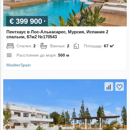
€ 399 900
Пентхаус в Лос-Алькасарес, Мурсия, Испания 2
спальни, 67м2 №170543
Спален:
2
Ванных:
2
Площадь:
67 м²
Расстояние до моря:
500 м
MediterSpain