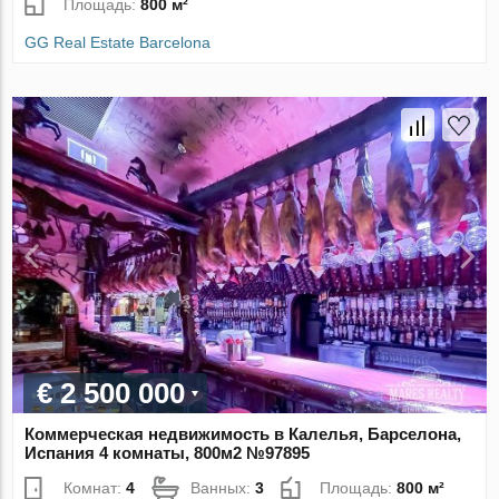
Площадь:
800 м²
GG Real Estate Barcelona
€ 2 500 000
Коммерческая недвижимость в Калелья, Барселона,
Испания 4 комнаты, 800м2 №97895
Комнат:
4
Ванных:
3
Площадь:
800 м²