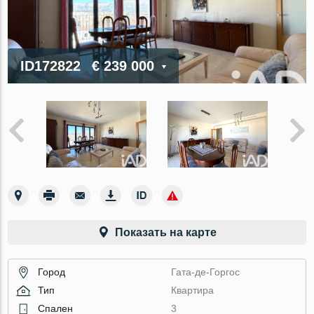
ID172822
€ 239 000
Показать на карте
Город
Гата-де-Горгос
Тип
Квартира
Спален
3