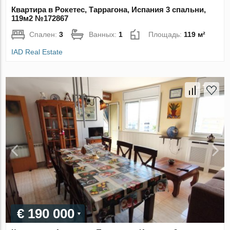
Квартира в Рокетес, Таррагона, Испания 3 спальни,
119м2 №172867
Спален:
3
Ванных:
1
Площадь:
119 м²
IAD Real Estate
€ 190 000