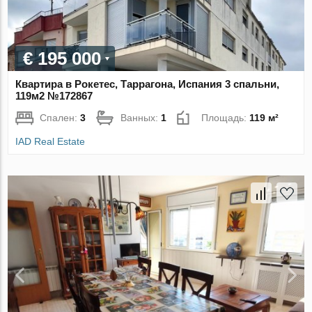
€ 195 000
Квартира в Рокетес, Таррагона, Испания 3 спальни,
119м2 №172867
Спален:
3
Ванных:
1
Площадь:
119 м²
IAD Real Estate