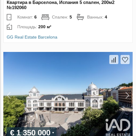
Квартира в Барселона, Испания 5 спален, 200м2
№192060
Комнат:
6
Спален:
5
Ванных:
4
Площадь:
200 м²
GG Real Estate Barcelona
€ 1 350 000