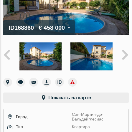
ID168860
€ 458 000
Показать на карте
Сан-Мартин-де-
Город
Вальдейглесиас
Тип
Квартира