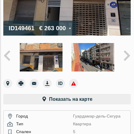
ID149461
€ 263 000
Показать на карте
Город
Гуардамар-дель-Сегура
Тип
Квартира
Спален
5