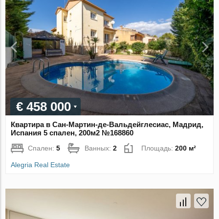
€ 458 000
Квартира в Сан-Мартин-де-Вальдейглесиас, Мадрид,
Испания 5 спален, 200м2 №168860
Спален:
5
Ванных:
2
Площадь:
200 м²
Alegria Real Estate