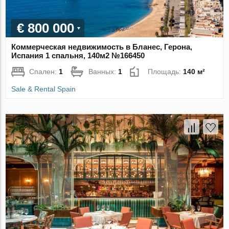
€ 800 000
Коммерческая недвижимость в Бланес, Герона,
Испания 1 спальня, 140м2 №166450
Спален:
1
Ванных:
1
Площадь:
140 м²
Sale & Rental Spain