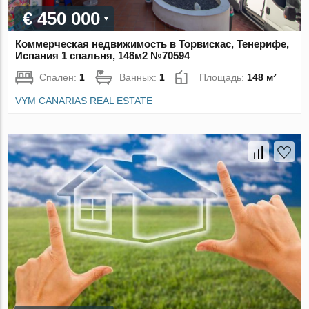
€ 450 000
Коммерческая недвижимость в Торвискас, Тенерифе,
Испания 1 спальня, 148м2 №70594
Спален:
1
Ванных:
1
Площадь:
148 м²
VYM CANARIAS REAL ESTATE