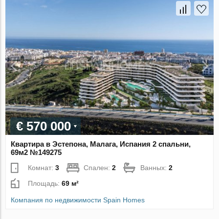
€ 570 000
Квартира в Эстепона, Малага, Испания 2 спальни,
69м2 №149275
Комнат:
3
Спален:
2
Ванных:
2
Площадь:
69 м²
Компания по недвижимости Spain Homes