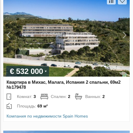
€ 532 000
Квартира в Михас, Малага, Испания 2 спальни, 69м2
№179478
Комнат:
3
Спален:
2
Ванных:
2
Площадь:
69 м²
Компания по недвижимости Spain Homes