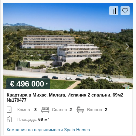
€ 496 000
Квартира в Михас, Малага, Испания 2 спальни, 69м2
№179477
Комнат:
3
Спален:
2
Ванных:
2
Площадь:
69 м²
Компания по недвижимости Spain Homes