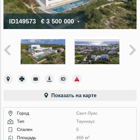
ID149573
€ 3 500 000
Показать на карте
Город
Сант-Луис
Тип
Таунхаус
Спален
5
Площадь
466 м²