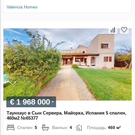
Valencia Homes
€ 1 968 000
Таунхаус в Сын Сервера, Майорка, Испания 5 спален,
460м2 №65377
Спален:
5
Ванных:
4
Площадь:
460 м²