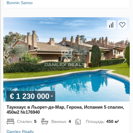
Bonnin Sanso
€ 1 230 000
Таунхаус в Льорет-де-Мар, Герона, Испания 5 спален,
450м2 №176940
Спален:
5
Ванных:
4
Площадь:
450 м²
Damlex Realty