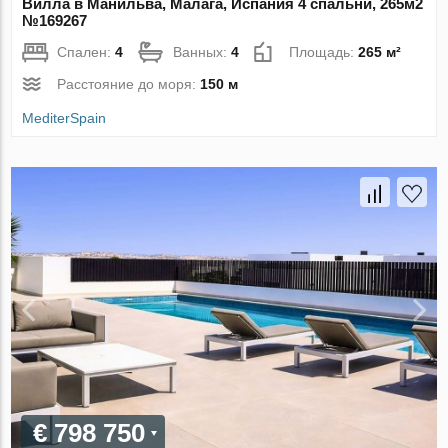
Вилла в Манильва, Малага, Испания 4 спальни, 265м2
№169267
Спален:
4
Ванных:
4
Площадь:
265 м²
Расстояние до моря:
150 м
MediterSpain
€ 798 750