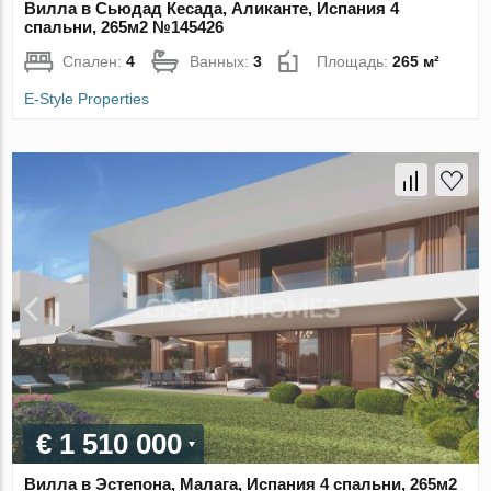
Вилла в Сьюдад Кесада, Аликанте, Испания 4
спальни, 265м2 №145426
Спален:
4
Ванных:
3
Площадь:
265 м²
E-Style Properties
€ 1 510 000
Вилла в Эстепона, Малага, Испания 4 спальни, 265м2