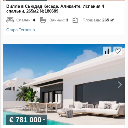
Вилла в Сьюдад Кесада, Аликанте, Испания 4
спальни, 265м2 №180689
Спален:
4
Ванных:
3
Площадь:
265 м²
Grupo Terrasun
€ 781 000