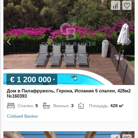
€ 1 200 000
Дом в Палафружель, Герона, Испания 5 спален, 428м2
№160393
Спален:
5
Ванных:
3
Площадь:
428 м²
Coldwell Banker