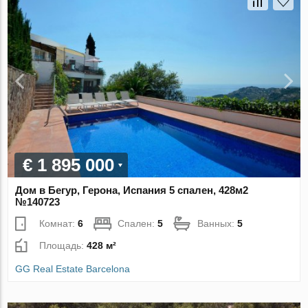
€ 1 895 000
Дом в Бегур, Герона, Испания 5 спален, 428м2
№140723
Комнат:
6
Спален:
5
Ванных:
5
Площадь:
428 м²
GG Real Estate Barcelona