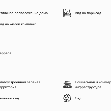
тличное расположение дома
Вид на парк/сад
ид на жилой комплекс
ерраса
лагоустроенная зеленая
Социальная и коммер
ерритория
инфраструктура
еленый сад
Сад