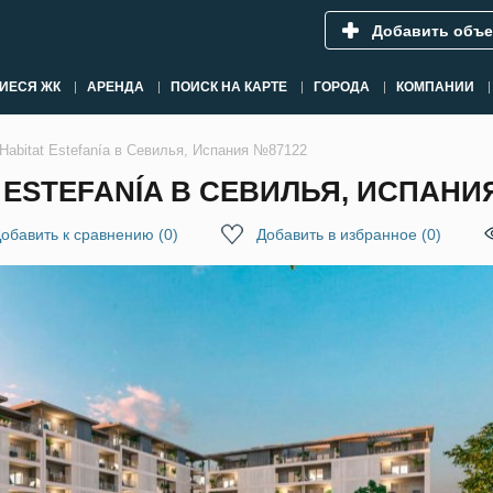
Добавить объе
ИЕСЯ ЖК
АРЕНДА
ПОИСК НА КАРТЕ
ГОРОДА
КОМПАНИИ
abitat Estefanía в Севилья, Испания №87122
ESTEFANÍA В СЕВИЛЬЯ, ИСПАНИ
обавить к сравнению
(
0
)
Добавить в избранное
(
0
)