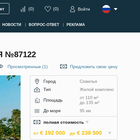
кт
(
0
)
(
0
)
Войти
НОВОСТИ
ВОПРОС-ОТВЕТ
РЕКЛАМА
Я №87122
Просмотренные (1)
Предложить свою цену
Город
Севилья
Тип
Жилой комплекс
от 110 м²
Площадь
до 135 м²
До моря
95 км
полная стоимость
€ 192 000
€ 238 500
от
до