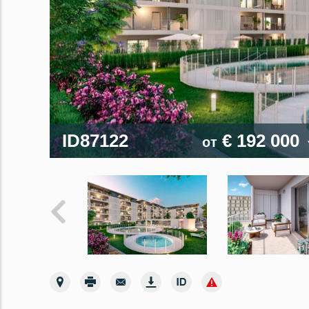
ID87122
€ 192 000
от