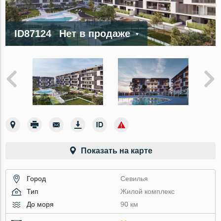
ID87124
Нет в продаже
Показать на карте
Город
Севилья
Тип
Жилой комплекс
До моря
90 км