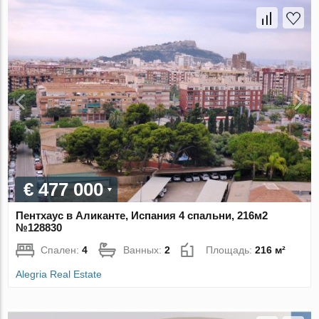
€ 477 000
Пентхаус в Аликанте, Испания 4 спальни, 216м2
№128830
Спален:
4
Ванных:
2
Площадь:
216 м²
Alegria Real Estate