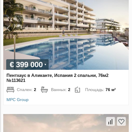
€ 399 000
Пентхаус в Аликанте, Испания 2 спальни, 76м2
№113621
Спален:
2
Ванных:
2
Площадь:
76 м²
MPC Group