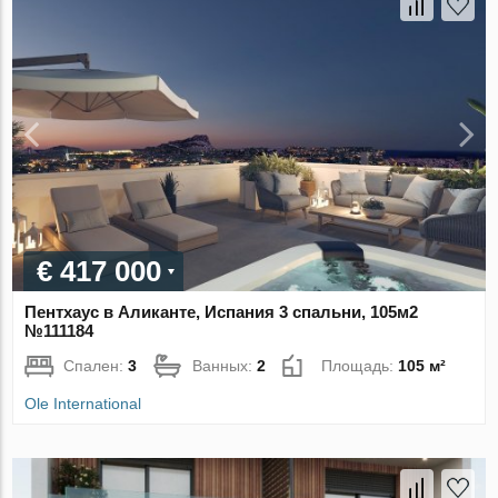
€ 417 000
Пентхаус в Аликанте, Испания 3 спальни, 105м2
№111184
Спален:
3
Ванных:
2
Площадь:
105 м²
Ole International