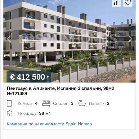
€ 412 500
Пентхаус в Аликанте, Испания 3 спальни, 98м2
№121489
Комнат:
4
Спален:
3
Ванных:
2
Площадь:
98 м²
Компания по недвижимости Spain Homes