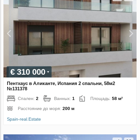
€ 310 000
Пентхаус в Аликанте, Испания 2 спальни, 58м2
№131378
Спален:
2
Ванных:
1
Площадь:
58 м²
Расстояние до моря:
200 м
Spain-real.Estate