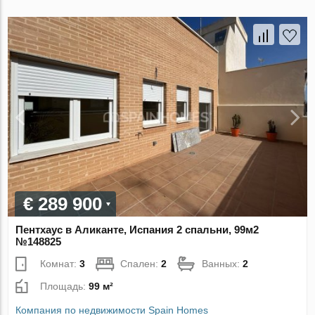
€ 289 900
Пентхаус в Аликанте, Испания 2 спальни, 99м2
№148825
Комнат:
3
Спален:
2
Ванных:
2
Площадь:
99 м²
Компания по недвижимости Spain Homes