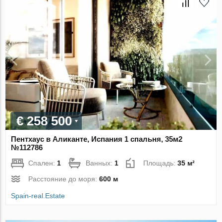
€ 258 500
Пентхаус в Аликанте, Испания 1 спальня, 35м2
№112786
Спален:
1
Ванных:
1
Площадь:
35 м²
Расстояние до моря:
600 м
Spain-real.Estate