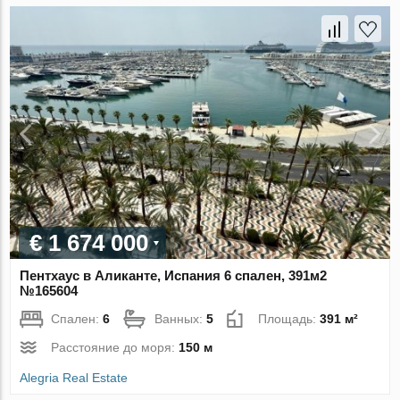
€ 1 674 000
Пентхаус в Аликанте, Испания 6 спален, 391м2
№165604
Спален:
6
Ванных:
5
Площадь:
391 м²
Расстояние до моря:
150 м
Alegria Real Estate