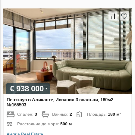
€ 938 000
Пентхаус в Аликанте, Испания 3 спальни, 180м2
№165503
Спален:
3
Ванных:
2
Площадь:
180 м²
Расстояние до моря:
500 м
Alegria Real Estate