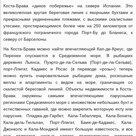
Коста-Брава «дикое побережье» на севере Испании. Это
великолепная крутая береговая линия с якорными бухтами и
прекрасными уединенными пляжами, с высокими скалистыми
утесами, простирающимися более чем на 250 километров от
французского пограничного города Порт-Бу до Бланеса, к
северу от Барселоны.
На Коста-Брава можно найти впечатляющий Кап-де-Креус, где
Пиренеи спускаются в Средиземное море. В рыбацких
деревнях Льянса, Пуэрто-де-ла-Сельва (Порт-де-ла-Сельва),
порт-Ллигат, Кадакес и Росас (в переводе «розы») теперь
можно купить очаровательные рыбацкие дома, роскошные
виллы и апартаменты с видом на море, граничащие со
скалистой береговой линией. Объекты недвижимости в Коста-
Брава окружены самыми впечатляющими парусными
регионами Средиземного моря с множеством небольших бухт и
естественных гаваней, где можно закрепить моторную яхту или
парусник. Пладжа-де-Гарбет, Кала-Табаллера, Кала-Бонита,
Кала-дель-Тюльпан, Порт-Ллигат, Баия-де-Кадакес, Кала-
Джонколс и Кала-Монджой имеют большую известность, и все
они являются частью самого великолепного морского