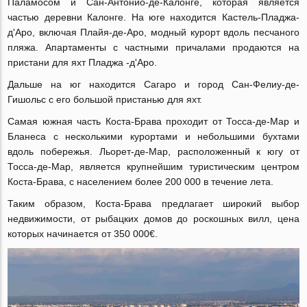
Паламосом и Сан-Антонио-де-Калонге, которая является
частью деревни Калонге. На юге находится Кастель-Пладжа-
д'Аро, включая Плайя-де-Аро, модный курорт вдоль песчаного
пляжа. Апартаменты с частными причалами продаются на
пристани для яхт Пладжа -д'Аро.
Дальше на юг находится Сагаро и город Сан-Фелиу-де-
Гишольс с его большой пристанью для яхт.
Самая южная часть Коста-Брава проходит от Тосса-де-Мар и
Бланеса с несколькими курортами и небольшими бухтами
вдоль побережья. Льорет-де-Мар, расположенный к югу от
Тосса-де-Мар, является крупнейшим туристическим центром
Коста-Брава, с населением более 200 000 в течение лета.
Таким образом, Коста-Брава предлагает широкий выбор
недвижимости, от рыбацких домов до роскошных вилл, цена
которых начинается от 350 000€.