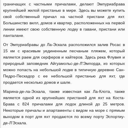
граничащих с частными причалами, делают Эмпуриабрава
крупнейшей жилой пристанью в мире. Здесь вы можете купить
свой собственный причал на частной пристани для яхт.
Большинство вилл, домов и квартир, расположенных на первой
линии имеют свою собственную лодку в гавани, пристани или
панталане.
От Эмпуриабравы до Ла-Эскала расположился залив Росас в
15 км с красивым уединенным песчаным пляжем, который
является раем для серферов и кайтеров. Здесь река Флувия и
природный заповедник Айгуамольс-де-Л'Эмпорда, из которых
можно попасть на небольшой лодке в типичную деревню Сан-
Педро-Пескадор с ее небольшой пристанью для яхт, где
продается несколько домов и шале.
Марина-де-ла-Эскала, также известная как Ла-Клота, также
является одной из крупнейших пристаней для яхт на Коста-
Брава с 824 причалами для лодок длиной до 25 метров.
Некоторые причалы и апартаменты с видом на море с прямым
выходом в порт для яхт продаются по всему порту Эспортиу-
де-Л'Эскала.