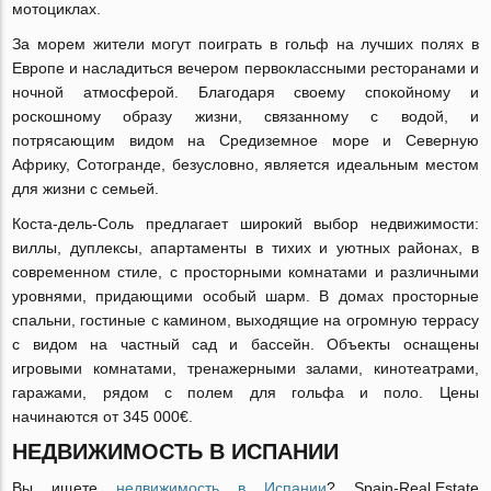
мотоциклах.
За морем жители могут поиграть в гольф на лучших полях в
Европе и насладиться вечером первоклассными ресторанами и
ночной атмосферой. Благодаря своему спокойному и
роскошному образу жизни, связанному с водой, и
потрясающим видом на Средиземное море и Северную
Африку, Сотогранде, безусловно, является идеальным местом
для жизни с семьей.
Коста-дель-Соль предлагает широкий выбор недвижимости:
виллы, дуплексы, апартаменты в тихих и уютных районах, в
современном стиле, с просторными комнатами и различными
уровнями, придающими особый шарм. В домах просторные
спальни, гостиные с камином, выходящие на огромную террасу
с видом на частный сад и бассейн. Объекты оснащены
игровыми комнатами, тренажерными залами, кинотеатрами,
гаражами, рядом с полем для гольфа и поло. Цены
начинаются от 345 000€.
НЕДВИЖИМОСТЬ В ИСПАНИИ
Вы ищете
недвижимость в Испании
? Spain-Real.Estate