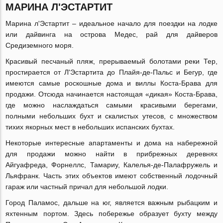
МАРИНА Л'ЭСТАРТИТ
Марина л'Эстартит – идеальное начало для поездки на лодке
или дайвинга на острова Медес, рай для дайверов
Средиземного моря.
Красивый песчаный пляж, прерываемый болотами реки Тер,
простирается от Л'Эстартита до Плайя-де-Пальс и Бегур, где
имеются самые роскошные дома и виллы Коста-Брава для
продажи. Отсюда начинается настоящая «дикая» Коста-Брава,
где можно наслаждаться самыми красивыми берегами,
полными небольших бухт и скалистых утесов, с множеством
тихих якорных мест в небольших испанских бухтах.
Некоторые интересные апартаменты и дома на набережной
для продажи можно найти в прибрежных деревнях
Айгуафреда, Форнеллс, Тамариу, Калелья-де-Палафружель и
Льяфранк. Часть этих объектов имеют собственный лодочный
гараж или частный причал для небольшой лодки.
Город Паламос, дальше на юг, является важным рыбацким и
яхтенным портом. Здесь побережье образует бухту между