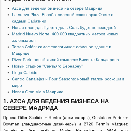
Azca для ведения бизнеса на севере Мадрида
La nueva Plaza España: зеленый союз парка Оэсте с
садами Сабатини
Новая площадь Пуэрта-дель-Соль будет пешеходной
Madrid Nuevo Norte: 400 000 квадратных метров новых
зеленых зон
Torres Colón: самое экологичное офисное здание в
Мадриде
River Park: новый жилой комплекс Висенте Кальдерона
Новый стадион "Сантьяго Бернабеу"
Llega Caleido
Centro Canalejas и Four Seasons: новый эталон роскоши в
мире
Новая Gran Via в Мадриде
1. AZCA ДЛЯ ВЕДЕНИЯ БИЗНЕСА НА
СЕВЕРЕ МАДРИДА
Проект Diller Scofidio + Renfro (архитекторы), Gustafson Porter +
Bowman (ландшафтные дизайнеры) и B720 Fermín Vázquez
Arquitectos был выбран Merlin Properties и GMP для